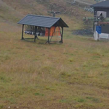
Vuosselin rinteet
Saarua Taukotup
Ruka Park