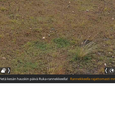
ietä kesän hauskin päivä Ruka-rannekkeella!
Rannekkeella rajattomasti mm. 