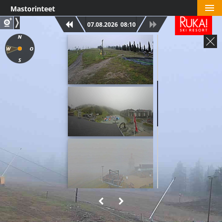
Mastorinteet
07.08.2026
08:10
Ruka Park Junior
Eturinne
Rukan Huippu
Talvijärvi